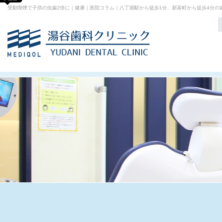
受動喫煙で子供の虫歯2倍に｜健康｜医院コラム｜八丁堀駅から徒歩1分、新富町から徒歩4分の