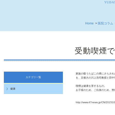
Home
>
医院コラム
受動喫煙で
家族の吸うたばこの煙にさらされ
カテゴリ一覧
を、京都大の川上浩司教授と田中
喫煙は健康を害するもの。
健康
お子様のため、ご自身のため、禁
http://www.47news.jp/CN/2015